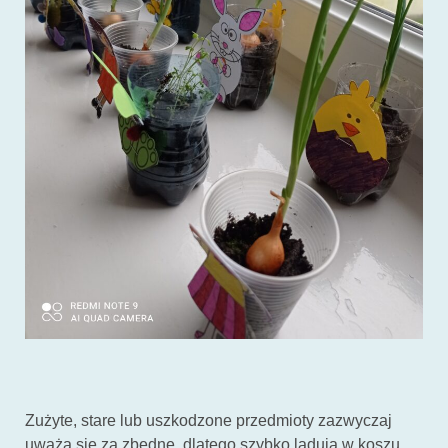
Zużyte, stare lub uszkodzone przedmioty zazwyczaj
uważa się za zbędne, dlatego szybko lądują w koszu.