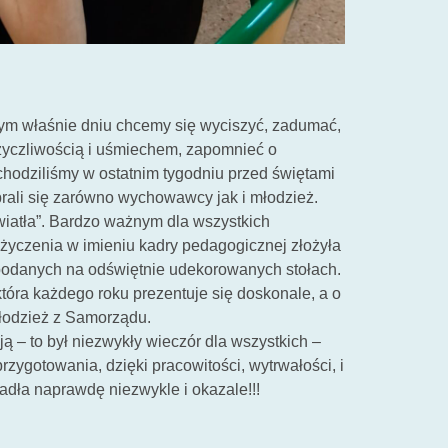
tym właśnie dniu chcemy się wyciszyć, zadumać,
 życzliwością i uśmiechem, zapomnieć o
odziliśmy w ostatnim tygodniu przed świętami
brali się zarówno wychowawcy jak i młodzież.
wiatła”. Bardzo ważnym dla wszystkich
 życzenia w imieniu kadry pedagogicznej złożyła
 podanych na odświętnie udekorowanych stołach.
tóra każdego roku prezentuje się doskonale, a o
łodzież z Samorządu.
ą – to był niezwykły wieczór dla wszystkich –
ygotowania, dzięki pracowitości, wytrwałości, i
padła naprawdę niezwykle i okazale!!!