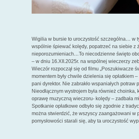
Wigilia w bursie to uroczystość szczególna… w 
wspólnie śpiewać kolędy, popatrzeć na siebie z
nieporozumieniach…To niecodzienne święto obch
– w dniu 16.XII.2025r. na wspólnej wieczerzy ze
Wieczór rozpoczął się od filmu „Poszukiwacze ś
momentem były chwile dzielenia się opłatkiem –
pani dyrektor. Nie zabrakło wspaniałych potraw
Nieodłącznym wystrojem była również choinka, k
oprawę muzyczną wieczoru- kolędy – zadbała m
Spotkanie opłatkowe odbyło się zgodnie z tradycj
można stwierdzić, że wszyscy zaangażowani w prz
pomysłowości starali się, aby ta uroczystość wy