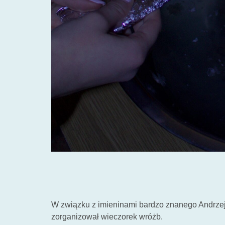
W związku z imieninami bardzo znanego Andrze
zorganizował wieczorek wróżb.