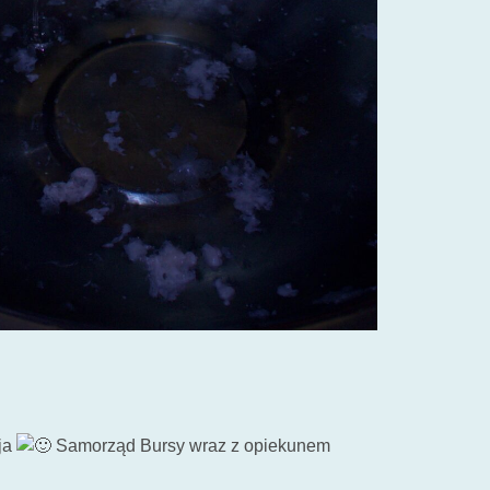
ja
Samorząd Bursy wraz z opiekunem